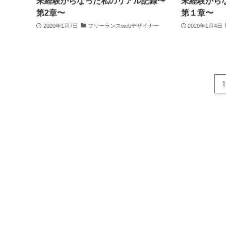
未経験からなった私のリアル記録〜
未経験から
第2章〜
第１章〜
2020年1月7日
フリーランスwebデザイナー
2020年1月4日
1