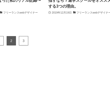
なった私のリアル記録〜
指すなら？通学スクールをオスス
する3つの理由。
フリーランスwebデザイナー
2019年12月19日
フリーランスwebデザイナ
2
3