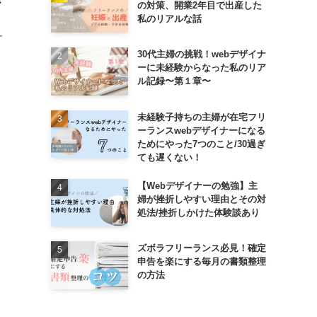
メ
の対策、開業2年目で出産した
私のリアルな話
ー
30代主婦の挑戦！webデザイナ
ーに未経験からなった私のリア
ル記録〜第１章〜
未経験子持ちの主婦が在宅フリ
ーランスwebデザイナーになる
ためにやった7つのこと/30過ぎ
ても遅くない！
【Webデザイナーの勉強】主
婦が挫折しやすい理由とその対
処法/挫折しかけた体験談あり
ズボラフリーランス必見！確定
申告を楽にする毎月の書類整理
の方法